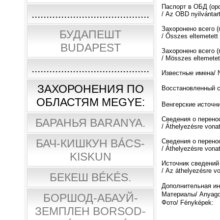
Паспорт в ОБД (о
........................................
/ Az OBD nyilvántar
Захоронено всего 
БУДАПЕШТ
/ Ősszes eltemetett
BUDAPEST
Захоронено всего (
/ Мösszes eltemetett
........................................
Известные имена/ N
ЗАХОРОНЕНИЯ ПО
Восстановленный спи
ОБЛАСТЯМ MEGYE:
Венгерские источни
Сведения о перено
БАРАНЬЯ BARANYA.
/ Áthelyezésre vona
БАЧ-КИШКУН BÁCS-
Сведения о перено
/ Áthelyezésre vona
KISKUN
Источник сведений
/ Az áthelyezésre v
БЕКЕШ BÉKÉS.
Дополнительная инф
Материалы/ Anyago
БОРШОД-АБАУЙ-
Фото/ Fényképek:
ЗЕМПЛЕН BORSOD-