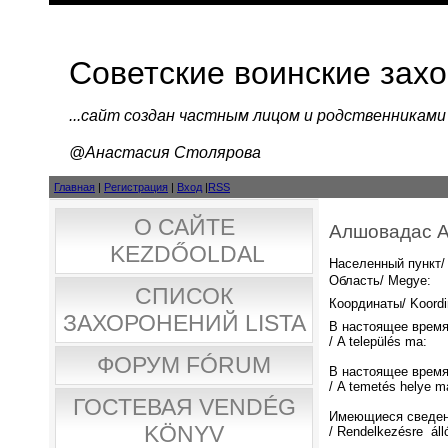
Советские воинские зах
...cайт создан частным лицом и родственниками
@Анастасия Столярова
Главная
|
Регистрация
|
Вход
|
RSS
О САЙТЕ
Алшовадас A
KEZDŐOLDAL
Населенный пункт/ 
Область/ Megye:
СПИСОК
Координаты/ Koordi
ЗАХОРОНЕНИЙ LISTA
В настоящее время
/ A település ma:
ФОРУМ FÓRUM
В настоящее время
/ A temetés helye m
ГОСТЕВАЯ VENDÉG
Имеющиеся сведен
KÖNYV
/ Rendelkezésre áll