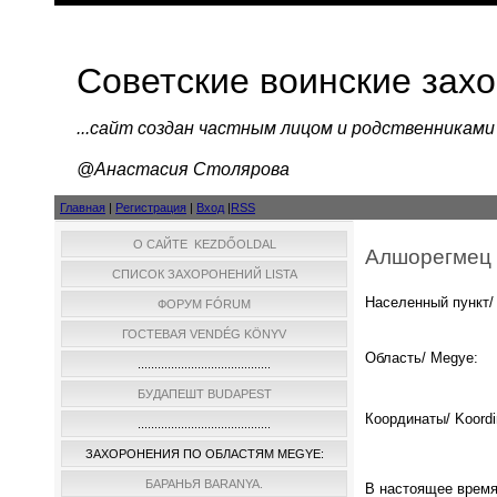
Советские воинские зах
...cайт создан частным лицом и родственниками
@Анастасия Столярова
Главная
|
Регистрация
|
Вход
|
RSS
О САЙТЕ KEZDŐOLDAL
Алшорегмец 
СПИСОК ЗАХОРОНЕНИЙ LISTA
Населенный пункт/ 
ФОРУМ FÓRUM
ГОСТЕВАЯ VENDÉG KÖNYV
Область/ Megye:
........................................
БУДАПЕШТ BUDAPEST
Координаты/ Koordi
........................................
ЗАХОРОНЕНИЯ ПО ОБЛАСТЯМ MEGYE:
БАРАНЬЯ BARANYA.
В настоящее время