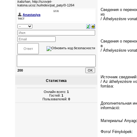
Сведения о перено
из
/ Áthelyezésre vona
Сведения о перено
в
/ Áthelyezésre vona
200
Источник сведений
Статистика
/ Az áthelyezésre v
forrása:
Онлайн всего:
1
Гостей:
1
Пользователей:
0
Дополнительная ин
információ:
Материалы/ Anyago
Фото/ Fényképek: