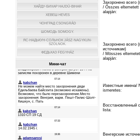
Захоронено всего 
ХАЙДУ-БИХАР HAJDÚ-BIHAR
/ Ősszes eltemetett
alapján:
ХЕВЕШ HEVES
ЧОНГРАД CSONGRÁD
ШОМОДЬ SOMOGY.
ЯС-НАДЬКУН-СОЛЬНОК JÁSZ-NAGYKUN-
SZOLNOK.
Захоронено всего (
источникам)
ФЕДЬХАЗ FEGYHÁZ
/ Мösszes eltemetet
alapján:
Мини-чат
Известные имена/ N
ismeretes:
Восстановленный сп
lista:
Венгерские источни