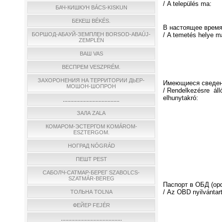
/ A település ma:
БАЧ-КИШКУН BÁCS-KISKUN
БЕКЕШ BÉKÉS.
В настоящее время
БОРШОД-АБАУЙ-ЗЕМПЛЕН BORSOD-ABAÚJ-
/ A temetés helye m
ZEMPLÉN
ВАШ VAS
ВЕСПРЕМ VESZPRÉM.
ЗАХОРОНЕНИЯ НА ТЕРРИТОРИИ ДЬЕР-
Имеющиеся сведен
МОШОН-ШОПРОН
/ Rendelkezésre áll
elhunytakró:
......................................
ЗАЛА ZALA
КОМАРОМ-ЭСТЕРГОМ KOMÁROM-
ESZTERGOM.
НОГРАД NÓGRÁD
ПЕШТ PEST
САБОЛЧ-САТМАР-БЕРЕГ SZABOLCS-
SZATMÁR-BEREG
Паспорт в ОБД (о
/ Az OBD nyilvántar
ТОЛЬНА TOLNA
ФЕЙЕР FEJÉR
.........................................