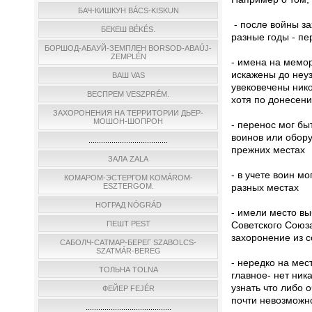
БАЧ-КИШКУН BÁCS-KISKUN
- после войны за
БЕКЕШ BÉKÉS.
разные годы - пер
БОРШОД-АБАУЙ-ЗЕМПЛЕН BORSOD-ABAÚJ-
ZEMPLÉN
- имена на мемо
искажены до неу
ВАШ VAS
увековечены нико
ВЕСПРЕМ VESZPRÉM.
хотя по донесени
ЗАХОРОНЕНИЯ НА ТЕРРИТОРИИ ДЬЕР-
МОШОН-ШОПРОН
- перенос мог бы
воинов или обор
......................................
прежних местах
ЗАЛА ZALA
- в учете воин мо
КОМАРОМ-ЭСТЕРГОМ KOMÁROM-
разных местах
ESZTERGOM.
НОГРАД NÓGRÁD
- имели место в
Советского Союз
ПЕШТ PEST
захоронение из 
САБОЛЧ-САТМАР-БЕРЕГ SZABOLCS-
SZATMÁR-BEREG
- нередко на мес
ТОЛЬНА TOLNA
главное- нет ник
узнать что либо 
ФЕЙЕР FEJÉR
почти невозможн
.........................................