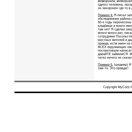
мемориала, мемориал 
одного человека, захо
он захоронен где-то в
Пример 4.
Я писал зап
обследование района 
60-е годы перенесены
кладбище и много имен
там нет! Я сделал зап
много-много раз, писа
сотрудники Посольств
местных жителей и дал
правда, если имен на 
ВСЕХ окружающих нас
посоветовали написать
давайТЕ займемСЯ. Мн
четко ничего не сказа
Пример 5.
(шедевр) Я 
там-то. Это правда?
Copyright MyCorp 