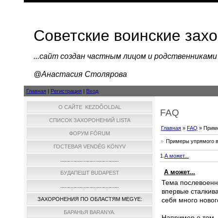
Советские воинские зах
...cайт создан частным лицом и родственниками
@Анастасия Столярова
Главная
|
Регистрация
|
Вход
О САЙТЕ KEZDŐOLDAL
FAQ
СПИСОК ЗАХОРОНЕНИЙ LISTA
Главная
»
FAQ
»
Прим
ФОРУМ FÓRUM
Примеры упрямого 
ГОСТЕВАЯ VENDÉG KÖNYV
1.
А может...
........................................
А может...
БУДАПЕШТ BUDAPEST
Тема послевоенн
........................................
впервые сталкива
себя много новог
ЗАХОРОНЕНИЯ ПО ОБЛАСТЯМ MEGYE:
БАРАНЬЯ BARANYA.
Например о том, 