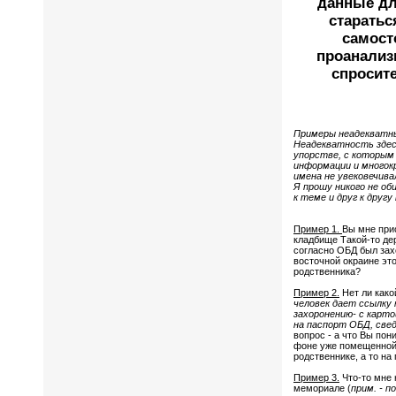
данные дл
старатьс
самост
проанализи
спросит
Примеры неадекватны
Неадекватность здесь
упорстве, с которым
информации и многок
имена не увековечива
Я прошу никого не о
к теме и друг к друг
Пример 1.
Вы мне при
кладбище Такой-то дер
согласно ОБД был зах
восточной окраине эт
родственника?
Пример 2.
Нет ли како
человек дает ссылку
захоронению- с карто
на паспорт ОБД, свед
вопрос - а что Вы пон
фоне уже помещенной 
родственнике, а то на 
Пример 3.
Что-то мне 
мемориале (
прим. - п