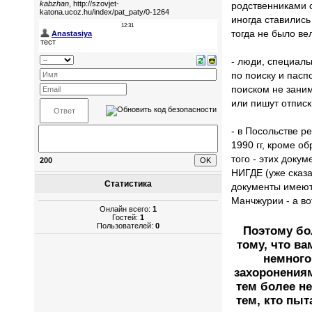
родственниками 
иногда ставилис
тогда не было ве
- люди, специаль
по поиску и пасп
поиском не зани
или пишут отписк
- в Посольстве р
1990 гг, кроме 
того - этих доку
200
НИГДЕ (уже сказа
Статистика
документы имеют
Манчжурии - а во
Онлайн всего:
1
Гостей:
1
Пользователей:
0
Поэтому бо
тому, что ва
немного
захоронениям
тем более не
тем, кто пыт