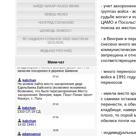
- учет захоронен
ХАЙДУ-БИХАР HAJDÚ-BIHAR
группах войск - 
ХЕВЕШ HEVES
судьбе могил и и
ЦАМО и Посольств
ЧОНГРАД CSONGRÁD
поиска их место
ШОМОДЬ SOMOGY.
- в Венгрии в пе
ЯС-НАДЬКУН-СОЛЬНОК JÁSZ-NAGYKUN-
SZOLNOK.
снесено много ме
коммунистически
ФЕДЬХАЗ FEGYHÁZ
запрещена и отн
соответствующее 
Мини-чат
- много переносо
войск в 1991 год
переносов
- имела место кр
с самими останка
перенести, а обе
кладбище, наверн
плохо, то порой
обелиск почти на
- индивидуальны